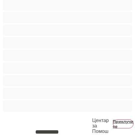
Ситни
Слатки
Средни цицки
Студентки
Тинејџерки+18
Фетиш
Фрлање Млаз
Црвенокоси
Црнкињи
Центар
Приклучи
за
се
Помош