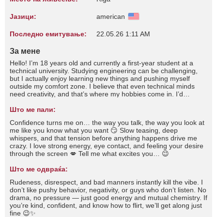
Јазици:
american
Последно емитување:
22.05.26 1:11 AM
За мене
Hello! I’m 18 years old and currently a first-year student at a
technical university. Studying engineering can be challenging,
but I actually enjoy learning new things and pushing myself
outside my comfort zone. I believe that even technical minds
need creativity, and that’s where my hobbies come in. I’d
describe myself as calm, thoughtful, and curious. I enjoy deep
conversations, small details, and moments that feel real. I’m still
Што ме пали:
learning who I want to be, but I’m excited about the journey and
Confidence turns me on… the way you talk, the way you look at
open to everything life has to offer.
me like you know what you want 😏 Slow teasing, deep
whispers, and that tension before anything happens drive me
crazy. I love strong energy, eye contact, and feeling your desire
through the screen 💋 Tell me what excites you… 😉
Што ме одвраќа:
Rudeness, disrespect, and bad manners instantly kill the vibe. I
don’t like pushy behavior, negativity, or guys who don’t listen. No
drama, no pressure — just good energy and mutual chemistry. If
you’re kind, confident, and know how to flirt, we’ll get along just
fine 😉✨