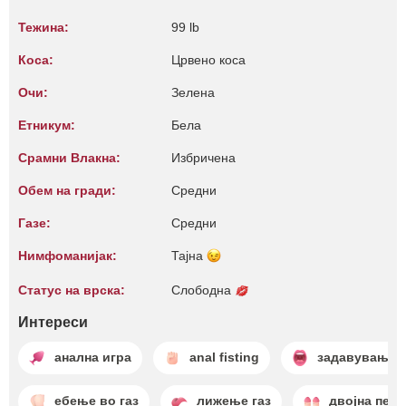
Тежина:
99 lb
Коса:
Црвено коса
Очи:
Зелена
Етникум:
Бела
Срамни Влакна:
Избричена
Обем на гради:
Средни
Газе:
Средни
Нимфоманијак:
Тајна
Статус на врска:
Слободна
Интереси
анална игра
anal fisting
задавување
ебење во газ
лижење газ
двојна пене