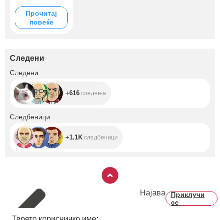
Прочитај
повеќе
Следени
+616
Следени
+616
следења
+1.1K
Следбеници
+1.1K
следбеници
Најава
Приклучи
се
Твоето корисничко име: