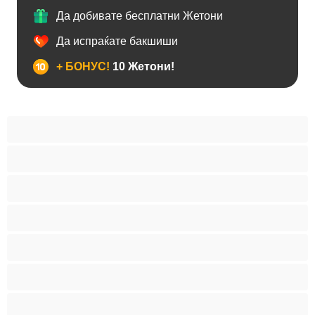
Да добивате бесплатни Жетони
Да испраќате бакшиши
+ БОНУС!
10 Жетони!
BBW
Азијски
Анален
Арапски
Баби
Бели Девојки
Бондиџ