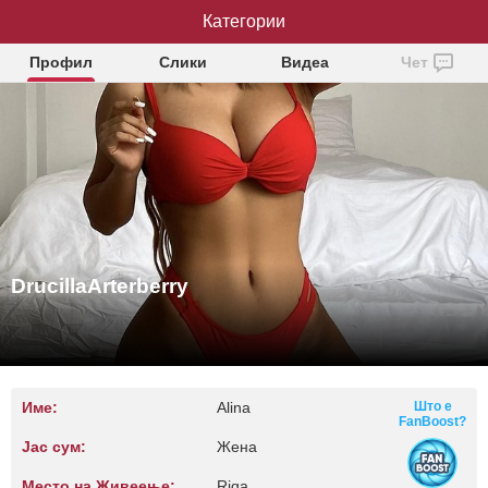
DrucillaArterberry
Категории
Профил
Слики
Видеа
Чет
DrucillaArterberry
Име:
Alina
Што е
FanBoost?
Јас сум:
Жена
Место на Живеење:
Riga