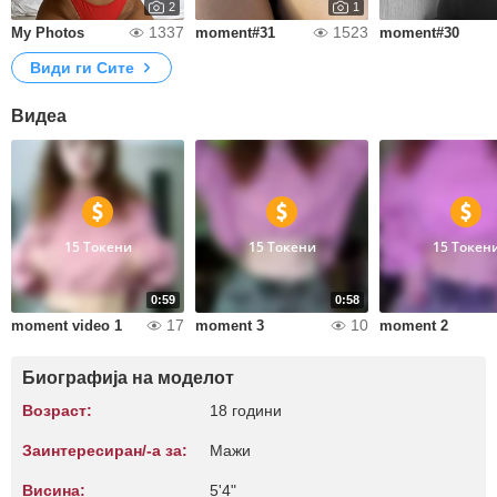
2
1
1337
1523
My Photos
moment#31
moment#30
Види ги Сите
Видеа
15 Токени
15 Токени
15 Токен
0:59
0:58
17
10
moment video 1
moment 3
moment 2
Биографија на моделот
Возраст:
18 години
Заинтересиран/-а за:
Мажи
Висина:
5'4"