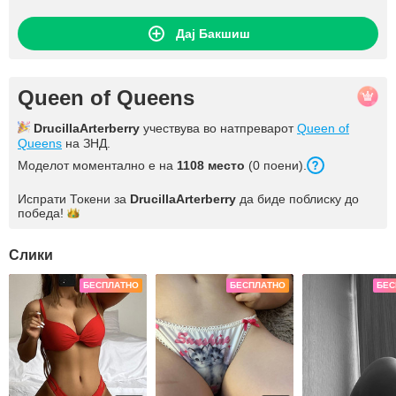
Дај Бакшиш
Queen of Queens
DrucillaArterberry
учествува во натпреварот
Queen of
Queens
на ЗНД.
Моделот моментално е на
1108 место
(0 поени).
Испрати Токени за
DrucillaArterberry
да биде поблиску до
победа!
Слики
БЕСПЛАТНО
БЕСПЛАТНО
БЕС