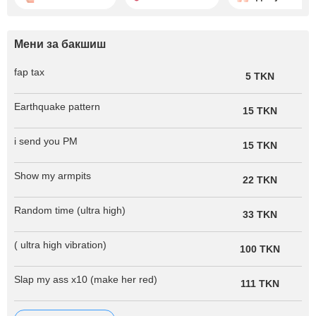
Мени за бакшиш
fap tax
5 TKN
Earthquake pattern
15 TKN
i send you PM
15 TKN
Show my armpits
22 TKN
Random time (ultra high)
33 TKN
( ultra high vibration)
100 TKN
Slap my ass x10 (make her red)
111 TKN