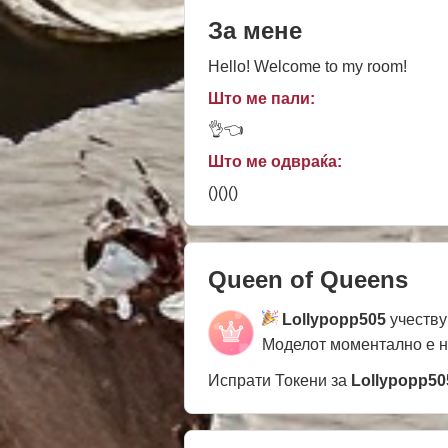
За мене
Hello! Welcome to my room!
Што ме пали:
👌👈
Што ме одвраќа:
()()()
Queen of Queens
Lollypopp505
учеству
Моделот моментално е 
Испрати Токени за
Lollypopp50