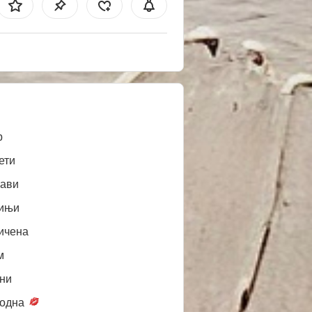
b
ети
ави
ињи
ичена
м
ни
одна