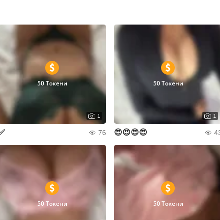
50 Токени
50 Токени
1
1
✅
😍😍😍😍
76
4
50 Токени
50 Токени