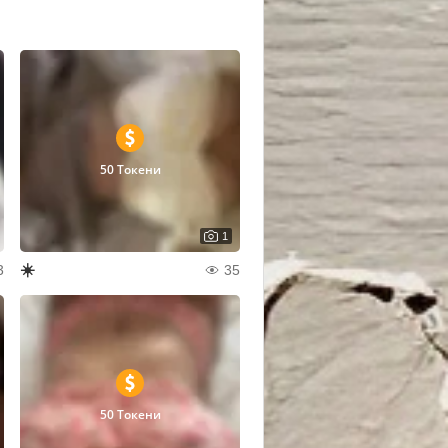
50 Токени
1
☀️
3
35
50 Токени