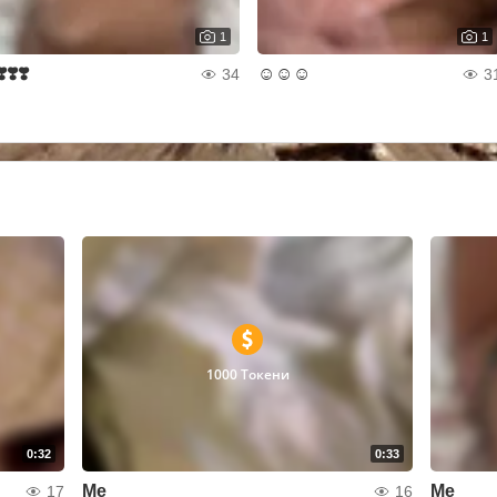
1
1
❣️❣️❣️
☺️☺️☺️
34
3
1000 Токени
0:32
0:33
Me
Me
17
16