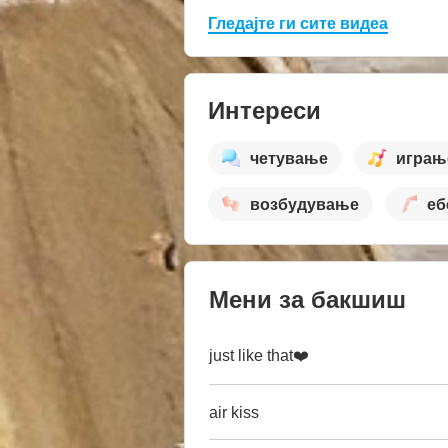
Гледајте ги сите видеа
Интереси
четување
играњ
возбудување
еб
Мени за бакшиш
just like that❤️
air kiss