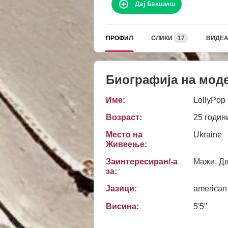
Дај Бакшиш
ПРОФИЛ
СЛИКИ
17
ВИДЕ
Биографија на мод
Име:
LollyPop
Возраст:
25 годин
Место на
Ukraine
Живеење:
Заинтересиран/-а
Мажи, Дв
за:
Јазици:
american
Висина:
5'5"