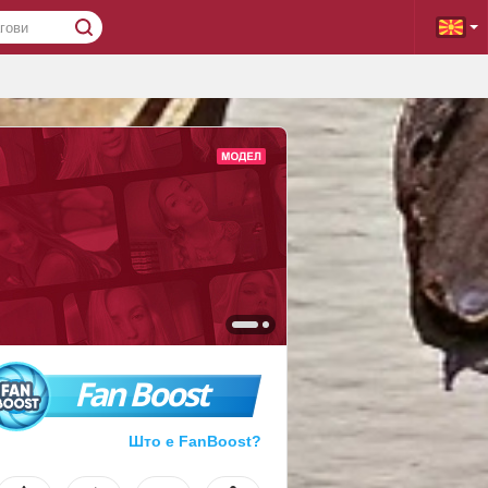
Fan Boost
Што е FanBoost?