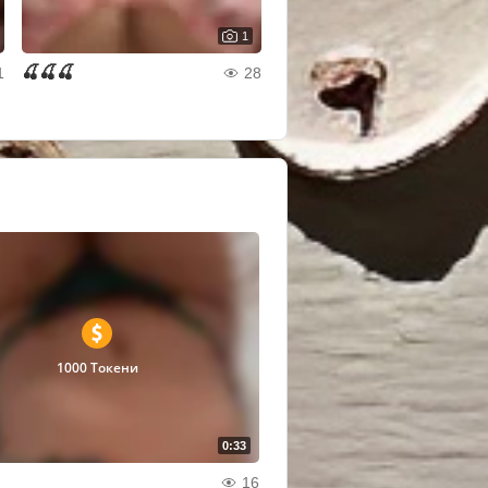
1
🍒🍒🍒
1
28
1000 Токени
0:33
16