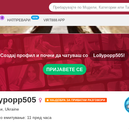
НАТПРЕВАРИ
VIRT888 APP
Создај профил и почни да чатуваш со
Lollypopp505!
ПРИЈАВЕТЕ СЕ
lypopp505
и, Ukraine
о емитување: 11 пред часа