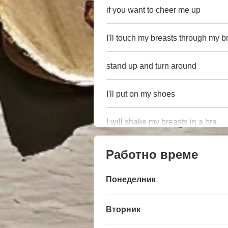
if you want to cheer me up
I'll touch my breasts through my b
stand up and turn around
I'll put on my shoes
I will shake my breasts in a bra
Работно време
Понеделник
Вторник