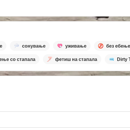
е
сонување
уживање
без ебењ
ење со стапала
фетиш на стапала
Dirty 