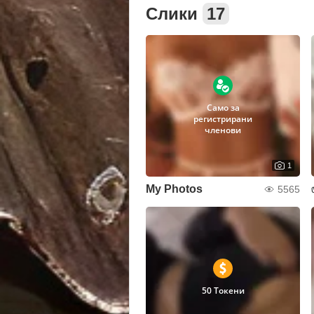
Слики
17
Само за
регистрирани
членови
1
My Photos
5565
50 Токени