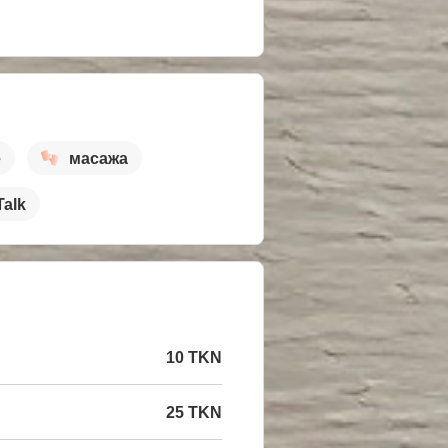
е
масажа
Talk
10 TKN
25 TKN