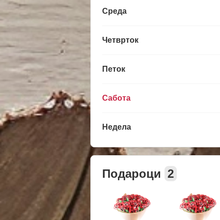
Среда
Четврток
Петок
Сабота
Недела
Подароци
2