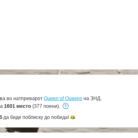
ва во натпреварот
Queen of Queens
на ЗНД.
на
1601 место
(377 поени).
5
да биде поблиску до
победа!