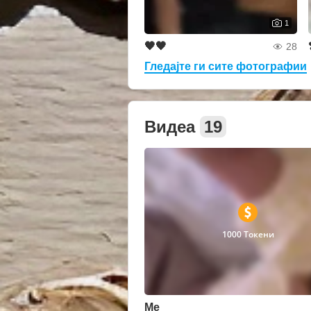
1
🖤🖤
28
Гледајте ги сите фотографии
Видеа
19
1000 Токени
Me