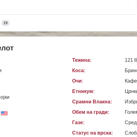
А
19
елот
Тежина:
121 l
и
Коса:
Брин
Очи:
Кафе
Етникум:
Црнк
ојки
Срамни Влакна:
Избр
Обем на гради:
Голе
Газе:
Сред
Статус на врска:
Слоб